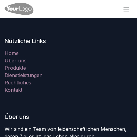
Zum Inhalt springen
Nützliche Links
Home
Über uns
Produkte
Dienstleistungen
Rechtliches
Kontakt
Über uns
Wir sind ein Team von leidenschaftlichen Menschen,
deren Ziel es ist, das Leben aller durch