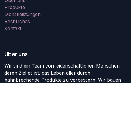
Über uns
Produkte
Dienstleistungen
Rechtliches
Kontakt
Über uns
Wir sind ein Team von leidenschaftlichen Menschen,
deren Ziel es ist, das Leben aller durch
bahnbrechende Produkte zu verbessern. Wir bauen
großartige Produkte, um Ihre Geschäftsprobleme zu
lösen.
Unsere Produkte sind für kleine bis mittelgroße
Unternehmen konzipiert, die ihre Leistung optimieren
möchten.